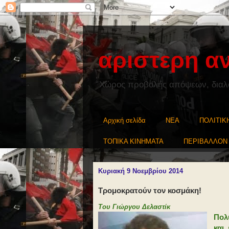
αριστερη α
Χώρος προβολής απόψεων, διαλόγ
Αρχική σελίδα
NEA
ΠΟΛΙΤΙΚ
ΤΟΠΙΚΑ ΚΙΝΗΜΑΤΑ
ΠΕΡΙΒΑΛΛΟΝ
Κυριακή 9 Νοεμβρίου 2014
Τρομοκρατούν τον κοσμάκη!
Του Γιώργου Δελαστίκ
Πολ
και