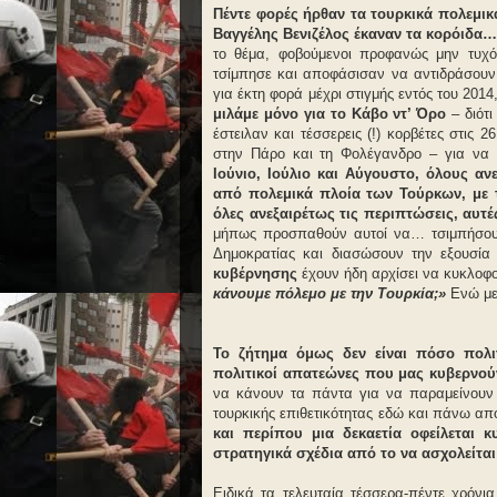
Πέντε φορές ήρθαν τα τουρκικά πολεμικά
Βαγγέλης Βενιζέλος έκαναν τα κορόιδα
το θέμα, φοβούμενοι προφανώς μην τυχό
τσίμπησε και αποφάσισαν να αντιδράσουν 
για έκτη φορά μέχρι στιγμής εντός του 2014
μιλάμε μόνο για το Κάβο ντ’ Όρο
– διότι
έστειλαν και τέσσερεις (!) κορβέτες στις 
στην Πάρο και τη Φολέγανδρο – για να 
Ιούνιο, Ιούλιο και Αύγουστο, όλους α
από πολεμικά πλοία των Τούρκων, με τ
όλες ανεξαιρέτως τις περιπτώσεις, αυτέ
μήπως προσπαθούν αυτοί να… τσιμπήσουν
Δημοκρατίας και διασώσουν την εξουσία
κυβέρνησης
έχουν ήδη αρχίσει να κυκλοφ
κάνουμε πόλεμο με την Τουρκία;»
Ενώ με 
Το ζήτημα όμως δεν είναι πόσο πολιτ
πολιτικοί απατεώνες που μας κυβερνού
να κάνουν τα πάντα για να παραμείνουν 
τουρκικής επιθετικότητας εδώ και πάνω α
και περίπου μια δεκαετία οφείλεται 
στρατηγικά σχέδια από το να ασχολείται
Ειδικά τα τελευταία τέσσερα-πέντε χρόνι