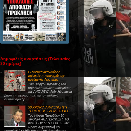
Δημοφιλείς αναρτήσεις (Τελευταίες
30 ημέρες)
Εξαιρετικά αναγκαίος ο
πολιτικός συντονισμός της
μαχόμενης Αριστεράς
Tου Γιώργου Κρεασίδη Μια
σημαντική πολιτική παρέμβαση
της ΑΝΤΑΡΣΥΑ ξεδιπλώνεται με
βάση την πρόταση της για τον πολιτικό
συντονισμό δρ...
50 ΧΡΟΝΙΑ ΑΝΑΓΕΝΝΗΣΗ :
ΤΟ ΦΩΣ ΠΟΥ ΔΕΝ ΕΣΒΗΣΕ
Του Κώστα Παπαδάκη 50
ΧΡΟΝΙΑ ΑΝΑΓΕΝΝΗΣΗ: ΤΟ
ΦΩΣ ΠΟΥ ΔΕΝ ΕΣΒΗΣΕ Μία
ωραία, συγκινητική και
νοσταλγική εκδήλωση που συνδιοργάνωσα...