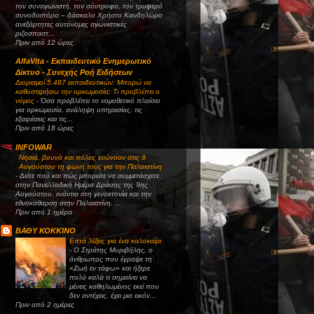
τον συναγωνιστή, τον σύντροφο, τον τρυφερό
συνοδοιπόρο – δάσκαλο Χρήστο Κανδηλώρο
ανεξάρτητες αυτόνομες αγωνιστικές
ριζοσπαστ...
Πριν από 12 ώρες
AlfaVita - Εκπαιδευτικό Ενημερωτικό
Δίκτυο - Συνεχής Ροή Ειδήσεων
Διορισμοί 5.487 εκπαιδευτικών: Μπορώ να
καθυστερήσω την ορκωμοσία; Τι προβλέπει ο
νόμος
-
Όσα προβλέπει το νομοθετικό πλαίσιο
για ορκωμοσία, ανάληψη υπηρεσίας, τις
εξαιρέσεις και τις...
Πριν από 18 ώρες
INFOWAR
Νησιά, βουνά και πόλεις ενώνουν στις 9
Αυγούστου τη φωνή τους για την Παλαιστίνη
-
Δείτε πού και πώς μπορείτε να συμμετάσχετε
στην Πανελλαδική Ημέρα Δράσης της 9ης
Αυγούστου, ενάντια στη γενοκτονία και την
εθνοκάθαρση στην Παλαιστίνη. ...
Πριν από 1 ημέρα
ΒΑΘΥ ΚΟΚΚΙΝΟ
Επτά λέξεις για ένα καλοκαίρι
-
Ο Στράτης Μυριβήλης, ο
άνθρωπος που έγραψε τη
«Ζωή εν τάφω» και ήξερε
πολύ καλά τι σημαίνει να
μένεις καθηλωμένος εκεί που
δεν αντέχεις, έχει μια εικόν...
Πριν από 2 ημέρες