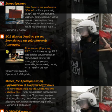
Σφυροδρέπανο
Κάνε λοιπόν τον κύκλο σου,
Οδυσσέα
-
Ένας γνωστός,
σινεφίλ (με κόμμα ανάμεσα,
γιατί δεν είναι διάσημος -αλλά
είναι στο κόμμα) λέει ότι η
Οδύσσεια του Νόλαν είναι η
ταινία της δεκαετίας. Που ...
Πριν από 3 ημέρες
ΕΟΣ (Eνωση Οπαδων για την
Συσπείρωση της ριζοσπαστικής
Αριστεράς)
Το ασήκωτο βάρος της
ΕΡΤ…
-
Η διοίκηση της ΕΡΤ
αποφάσισε να μην εγκρίνει
τον δεύτερο κύκλο της
επιτυχημένης μαύρης
κωμωδίας/κοινωνικής σειράς
«*Το Παιδί*» για την
τηλεοπτική περίοδ...
Πριν από 2 εβδομάδες
#block_tee Αριστερή Κίνηση
Εργαζομένων & Άνεργων Μηχανικών
Για την κατάρρευση της πολυκατοικίας στα
Πετράλωνα…
-
Α) Η σοκαριστική κατάρρευση
της πολυκατοικίας στα Πετράλωνα αφήνει
πίσω της άστεγες οικογένειες στον βωμό του
κέρδους του κατασκευαστικού κεφαλαίου....
Πριν από 4 εβδομάδες
Ο ΔΡΟΜΟΣ www.o-