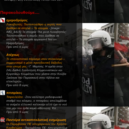
Παρακολουθούμε....
ημεροδρόμος
Λυκαβηττός: Ταυτοποιήθηκε η σορός που
βρέθηκε σε σπηλιά – Τα στοιχεία
-
[image:
IMG_4415] Τα στοιχεία The post Λυκαβηττός:
Ταυτοποιήθηκε η σορός που βρέθηκε σε
σπηλιά – Τα στοιχεία appeared first on
Ημεροδρόμος.
Πριν από 6 ώρες
Ατέχνως
Το επαναστατικό πέρασμα στον σοσιαλισμό –
κομμουνισμό η μόνη προοδευτική διέξοδος
στην εποχή μας
-
Γ. Μαρίνος: Η ομιλία στην
24η Διεθνή Συνάντηση Κομμουνιστικών και
Εργατικών Κομμάτων που γίνεται στην Κούβα
Ξεκίνησε την Παρασκευή στην Αβάνα και
ολοκληρών...
Πριν από 8 ώρες
πιτσιρίκος
Τσιγκολελέτα
-
Στον καλύτερο ραδιοφωνικό
σταθμό του κόσμου, ο πιτσιρίκος απολαμβάνει
το ανέμελο ελληνικό καλοκαίρι αλλά έχει το νού
του μην του έρθει καμιά αδέσποτη. Κα...
Πριν από 9 ώρες
Παντιέρα αντικαπιταλιστική ενημέρωση
Οι Παρεμβάσεις ΠΕ αποχαιρετούν τον Χρήστο
Κανδηλώρο
-
Παρεμβάσεις ΠΕ: Αποχαιρετούμε