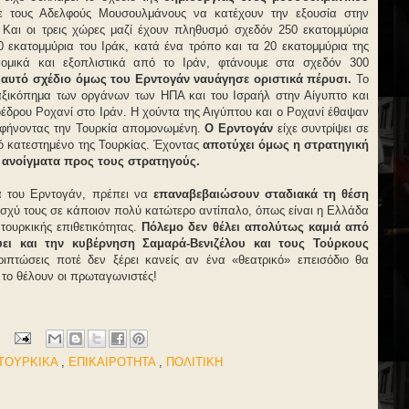
με τους Αδελφούς Μουσουλμάνους να κατέχουν την εξουσία στην
. Και οι τρεις χώρες μαζί έχουν πληθυσμό σχεδόν 250 εκατομμύρια
0 εκατομμύρια του Ιράκ, κατά ένα τρόπο και τα 20 εκατομμύρια της
ονομικά και εξοπλιστικά από το Ιράν, φτάνουμε στα σχεδόν 300
αυτό σχέδιο όμως του Ερντογάν ναυάγησε οριστικά πέρυσι.
Το
αξικόπημα των οργάνων των ΗΠΑ και του Ισραήλ στην Αίγυπτο και
έδρου Ροχανί στο Ιράν. Η χούντα της Αιγύπτου και ο Ροχανί έθαψαν
 αφήνοντας την Τουρκία απομονωμένη.
Ο Ερντογάν
είχε συντρίψει σε
ό κατεστημένο της Τουρκίας. Έχοντας
αποτύχει όμως η στρατηγική
ι ανοίγματα προς τους στρατηγούς.
 του Ερντογάν, πρέπει να
επαναβεβαιώσουν σταδιακά τη θέση
 ισχύ τους σε κάποιον πολύ κατώτερο αντίπαλο, όπως είναι η Ελλάδα
τουρκικής επιθετικότητας.
Πόλεμο δεν θέλει απολύτως καμιά από
ει και την κυβέρνηση Σαμαρά-Βενιζέλου και τους Τούρκους
πτώσεις ποτέ δεν ξέρει κανείς αν ένα «θεατρικό» επεισόδιο θα
 το θέλουν οι πρωταγωνιστές!
ΤΟΥΡΚΙΚΑ
,
ΕΠΙΚΑΙΡΟΤΗΤΑ
,
ΠΟΛΙΤΙΚΗ