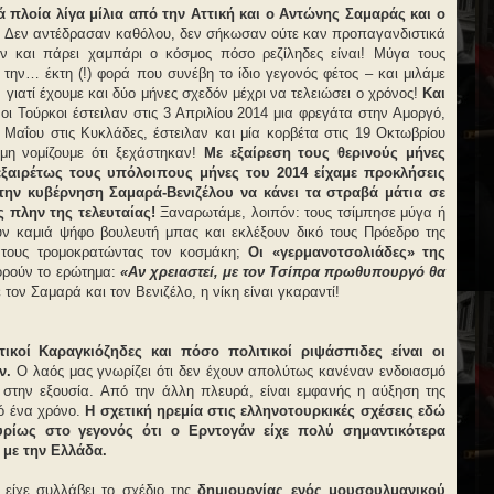
 πλοία λίγα μίλια από την Αττική και ο Αντώνης Σαμαράς και ο
…
Δεν αντέδρασαν καθόλου, δεν σήκωσαν ούτε καν προπαγανδιστικά
ν και πάρει χαμπάρι ο κόσμος πόσο ρεζίληδες είναι! Μύγα τους
την… έκτη (!) φορά που συνέβη το ίδιο γεγονός φέτος – και μιλάμε
, γιατί έχουμε και δύο μήνες σχεδόν μέχρι να τελειώσει ο χρόνος!
Και
 οι Τούρκοι έστειλαν στις 3 Απριλίου 2014 μια φρεγάτα στην Αμοργό,
26 Μαΐου στις Κυκλάδες, έστειλαν και μία κορβέτα στις 19 Οκτωβρίου
μη νομίζουμε ότι ξεχάστηκαν!
Με εξαίρεση τους θερινούς μήνες
νεξαιρέτως τους υπόλοιπους μήνες του 2014 είχαμε προκλήσεις
ην κυβέρνηση Σαμαρά-Βενιζέλου να κάνει τα στραβά μάτια σε
ς πλην της τελευταίας!
Ξαναρωτάμε, λοιπόν: τους τσίμπησε μύγα ή
 καμιά ψήφο βουλευτή μπας και εκλέξουν δικό τους Πρόεδρο της
 τους τρομοκρατώντας τον κοσμάκη;
Οι «γερμανοτσολιάδες» της
ορούν το ερώτημα:
«Αν χρειαστεί, με τον Τσίπρα πρωθυπουργό θα
τον Σαμαρά και τον Βενιζέλο, η νίκη είναι γκαραντί!
ικοί Καραγκιόζηδες και πόσο πολιτικοί ριψάσπιδες είναι οι
ν.
Ο λαός μας γνωρίζει ότι δεν έχουν απολύτως κανέναν ενδοιασμό
στην εξουσία. Από την άλλη πλευρά, είναι εμφανής η αύξηση της
πό ένα χρόνο.
Η σχετική ηρεμία στις ελληνοτουρκικές σχέσεις εδώ
κυρίως στο γεγονός ότι ο Ερντογάν είχε πολύ σημαντικότερα
 με την Ελλάδα.
α είχε συλλάβει το σχέδιο της
δημιουργίας ενός μουσουλμανικού