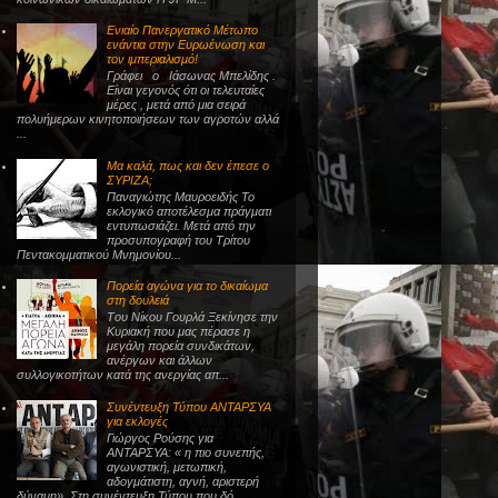
Ενιαίο Πανεργατικό Μέτωπο
ενάντια στην Ευρωένωση και
τον ιμπεριαλισμό!
Γράφει ο Ιάσωνας Μπελίδης .
Είναι γεγονός ότι οι τελευταίες
μέρες , μετά από μια σειρά
πολυήμερων κινητοποιήσεων των αγροτών αλλά
...
Μα καλά, πως και δεν έπεσε ο
ΣΥΡΙΖΑ;
Παναγιώτης Μαυροειδής Το
εκλογικό αποτέλεσμα πράγματι
εντυπωσιάζει. Μετά από την
προσυπογραφή του Τρίτου
Πεντακομματικού Μνημονίου...
Πορεία αγώνα για το δικαίωμα
στη δουλειά
Tου Νίκου Γουρλά Ξεκίνησε την
Κυριακή που μας πέρασε η
μεγάλη πορεία συνδικάτων,
ανέργων και άλλων
συλλογικοτήτων κατά της ανεργίας απ...
Συνέντευξη Τύπου ΑΝΤΑΡΣΥΑ
για εκλογές
Γιώργος Ρούσης για
ΑΝΤΑΡΣΥΑ: « η πιο συνεπής,
αγωνιστική, μετωπική,
αδογμάτιστη, αγνή, αριστερή
δύναμη». Στη συνέντευξη Τύπου που δό...