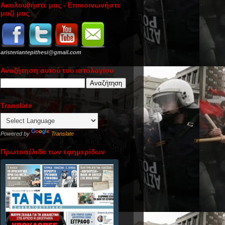
Ακολουθήστε μας - Επικοινωνήστε
μαζί μας
aristeriantepithesi@gmail.com
Αναζήτηση αυτού του ιστολογίου
Translate
Powered by
Translate
Πρωτοσέλιδα των εφημερίδων