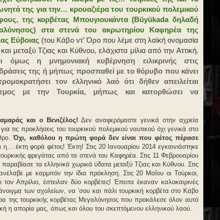
ωνητά της για την… κρουαζιέρα του τουρκικού πολεμικού
φους, της κορβέτας Μπουγιουκάντα (Büyükada δηλαδή
αλόνησος) στα στενά του ακρωτηρίου Καφηρέα της
ιας Εύβοιας
(του Κάβο ντ’ Όρο που λέμε στη λαϊκή ονομασία
 και μεταξύ Τζιας και Κύθνου, ελάχιστα μίλια από την Αττική.
αι όμως η μνημονιακή κυβέρνηση ειλικρινής στις
ιδράσεις της ή μήπως προσπαθεί με το θόρυβο που κάνει
τρομοκρατήσει τον ελληνικό λαό ότι δήθεν απειλείται
εμος με την Τουρκία, μήπως και κατορθώσει να
Σαμαράς και ο Βενιζέλος!
Δεν αναφερόμαστε γενικά στην αχρεία
για τις προκλήσεις του τουρκικού πολεμικού ναυτικού όχι γενικά στο
 Όρο.
Όχι, καθόλου η πρώτη φορά δεν είναι που φέτος πέρασε
 η… έκτη φορά φέτος! Έκτη! Στις 20 Ιανουαρίου 2014 εγκαινιάστηκε
τουρκικής φρεγάτας από τα στενά του Καφηρέα. Στις 11 Φεβρουαρίου
 παραβίασε τα ελληνικά χωρικά ύδατα μεταξύ Τζιας και Κύθνου. Στις
ανέλαβε με καρμπόν την ίδια πρόκληση. Στις 20 Μαΐου οι Τούρκοι,
τον Απρίλιο, έστειλαν δύο κορβέτες! Έπειτα έκαναν καλοκαιρινές
 άνοιγμα των σχολείων, να ’σου και πάλι τουρκική κορβέτα στο Κάβο
ζιέρα της τουρκικής κορβέτας Μεγαλόνησος που προκάλεσε όλον αυτό
κή η απορία μας, όπως και όλου του σκεπτόμενου ελληνικού λαού.