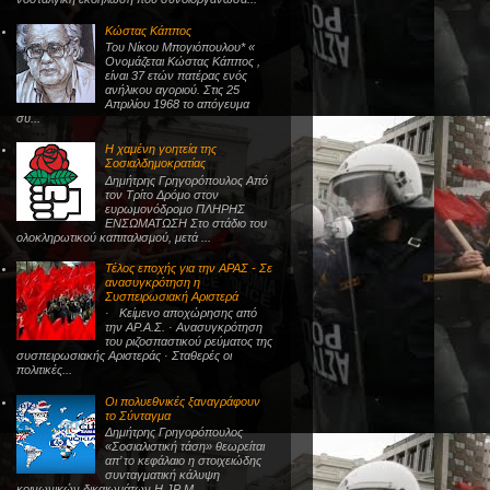
Κώστας Κάππος
Του Νίκου Μπογιόπουλου* «
Ονομάζεται Κώστας Κάππος ,
είναι 37 ετών πατέρας ενός
ανήλικου αγοριού. Στις 25
Απριλίου 1968 το απόγευμα
συ...
Η χαμένη γοητεία της
Σοσιαλδημοκρατίας
Δημήτρης Γρηγορόπουλος Από
τον Τρίτο Δρόμο στον
ευρωμονόδρομο ΠΛΗΡΗΣ
ΕΝΣΩΜΑΤΩΣΗ Στο στάδιο του
ολοκληρωτικού καπιταλισμού, μετά ...
Τέλος εποχής για την ΑΡΑΣ - Σε
ανασυγκρότηση η
Συσπειρωσιακή Αριστερά
· Κείμενο αποχώρησης από
την ΑΡ.Α.Σ. · Ανασυγκρότηση
του ριζοσπαστικού ρεύματος της
συσπειρωσιακής Αριστεράς · Σταθερές οι
πολιτικές...
Οι πολυεθνικές ξαναγράφουν
το Σύνταγμα
Δημήτρης Γρηγορόπουλος
«Σοσιαλιστική τάση» θεωρείται
απ’ το κεφάλαιο η στοιχειώδης
συνταγματική κάλυψη
κοινωνικών δικαιωμάτων Η JP M...