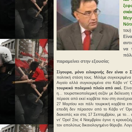
ξεφ
σκά
Μεγ
Νότ
του)
Είν
αντ
να 
πόλ
παραμείνει στην εξουσία;
Σίγουρα, μόνο ειλικρινής δεν είναι ο 
πολιτική στάση τους. Μιλάμε συγκεκριμένα 
Αιγαίο αλλά συγκεκριμένα στο Κάβο ντ’
τουρκικό πολεμικό πλοίο από εκεί.
Είναι
η… τουριστικοπολεμική σεζόν με διέλευση 
πέρασε από εκεί κορβέτα που στη συνέχεια
27 Μαρτίου και πάλι τουρκική κορβέτα επ
επειδή δεν πέρασαν από το Κάβο ντ’ Όρο 
διακοπές και στις 17 Σεπτεμβρίου, με το…
ντ’ Όρο! Στις 4 Νοεμβρίου έγινε η κρουα
τον απολύτως δικαιολογημένο θόρυβο. Λογι