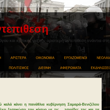
ντεπιθεση
ου και κριτικής για την αριστερή αντεπίθεση ενάντια στη
Η
ΑΡΙΣΤΕΡΑ
ΟΙΚΟΝΟΜΙΑ
ΕΡΓΑΖΟΜΕΝΟΙ
ΝΕΟΛΑΙ
ΠΟΛΙΤΙΣΜΟΣ
ΔΙΕΘΝΗ
ΑΦΙΕΡΩΜΑΤΑ
ΕΚΔΗΛΩΣΕΙ
ύ καλά κάνει η πανάθλια κυβέρνηση Σαμαρά-Βενιζέλου
 έχει ξεσηκώσει τον κόσμο με τις… τσιρίδες της και τα