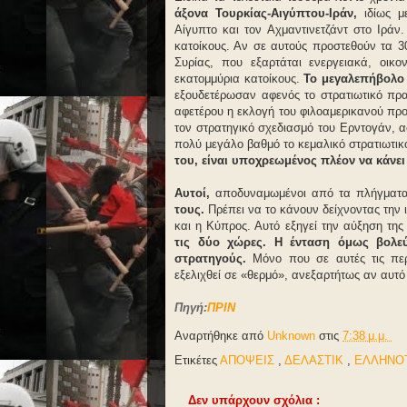
άξονα Τουρκίας-Αιγύπτου-Ιράν,
ιδίως 
Αίγυπτο και τον Αχμαντινετζάντ στο Ιράν
κατοίκους. Αν σε αυτούς προστεθούν τα 3
Συρίας, που εξαρτάται ενεργειακά, οικ
εκατομμύρια κατοίκους.
Το μεγαλεπήβολο 
εξουδετέρωσαν αφενός το στρατιωτικό πρ
αφετέρου η εκλογή του φιλοαμερικανού προ
τον στρατηγικό σχεδιασμό του Ερντογάν,
πολύ μεγάλο βαθμό το κεμαλικό στρατιωτικ
του, είναι υποχρεωμένος πλέον να κάνε
Αυτοί,
αποδυναμωμένοι από τα πλήγματα
τους.
Πρέπει να το κάνουν δείχνοντας την
και η Κύπρος. Αυτό εξηγεί την αύξηση της 
τις δύο χώρες.
Η ένταση όμως βολεύ
στρατηγούς.
Μόνο που σε αυτές τις περι
εξελιχθεί σε «θερμό», ανεξαρτήτως αν αυτό
Πηγή:
ΠΡΙΝ
Αναρτήθηκε από
Unknown
στις
7:38 μ.μ.
Ετικέτες
ΑΠΟΨΕΙΣ
,
ΔΕΛΑΣΤΙΚ
,
ΕΛΛΗΝΟ
Δεν υπάρχουν σχόλια :