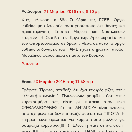
Ανώνυμος
21 Μαρτίου 2016 στις 6:10 μ.μ.
Χτες τελείωσε το 36ο Συνέδριο της ΓΣΕΕ. Οργιο
νοθείας με πλαστούς αντιπροσώπους διευθυντές και
προισταμένους Σουπερ Μαρκετ και Ναυτιλιακών
εταιριών. Η Σαπίλα της Εργατικής Αριστοκρατίας και
του Οπορτουνισμού σε δράση. Μέσα σε αυτό το όργιο
νοθείας οι δυνάμεις του ΠΑΜΕ είχανε σημαντική άνοδο.
Μοναδικός φάρος μέσα σε αυτό τον βούρκο.
Απάντηση
Enas
23 Μαρτίου 2016 στις 11:58 π.μ.
Γράφετε "Πρώτο, απέδειξε ότι έχει ισχυρές ρίζες στην
ελληνική κοινωνία.". Πωωωωωω ρε φίλε πόσο στην
καρακοσμάρα σας είστε ρε τυπάκια όταν είναι
ΟΦΘΑΛΜΟΦΑΝΕΣ ότι το ΑΝΤΑΡΣΥΑ είναι εντελώς
αποτυχημένο και δεν επηρεάζει ουσιαστικά ΤΙΠΟΤΑ. Η
επιρροή είναι αμελητέα για κόμμα πόσο μάλλον για
συμμαχία κομμάτων(!!!!!!). Έλεος ή πάτε σπίτια σας ή
πάτε ΚΚΕ ή πάτε τουλάχιστον ΠΑΜΕ αν θέλετε να