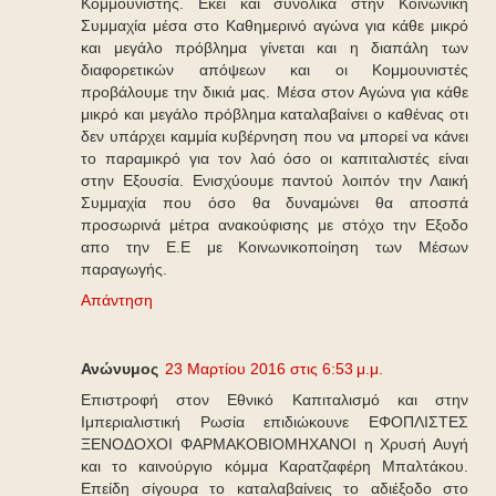
Κομμουνιστής. Εκεί και συνολικά στην Κοινωνική
Συμμαχία μέσα στο Καθημερινό αγώνα για κάθε μικρό
και μεγάλο πρόβλημα γίνεται και η διαπάλη των
διαφορετικών απόψεων και οι Κομμουνιστές
προβάλουμε την δικιά μας. Μέσα στον Αγώνα για κάθε
μικρό και μεγάλο πρόβλημα καταλαβαίνει ο καθένας οτι
δεν υπάρχει καμμία κυβέρνηση που να μπορεί να κάνει
το παραμικρό για τον λαό όσο οι καπιταλιστές είναι
στην Εξουσία. Ενισχύουμε παντού λοιπόν την Λαική
Συμμαχία που όσο θα δυναμώνει θα αποσπά
προσωρινά μέτρα ανακούφισης με στόχο την Εξοδο
απο την Ε.Ε με Κοινωνικοποίηση των Μέσων
παραγωγής.
Απάντηση
Ανώνυμος
23 Μαρτίου 2016 στις 6:53 μ.μ.
Επιστροφή στον Εθνικό Καπιταλισμό και στην
Ιμπεριαλιστική Ρωσία επιδιώκουνε ΕΦΟΠΛΙΣΤΕΣ
ΞΕΝΟΔΟΧΟΙ ΦΑΡΜΑΚΟΒΙΟΜΗΧΑΝΟΙ η Χρυσή Αυγή
και το καινούργιο κόμμα Καρατζαφέρη Μπαλτάκου.
Επείδη σίγουρα το καταλαβαίνεις το αδιέξοδο στο