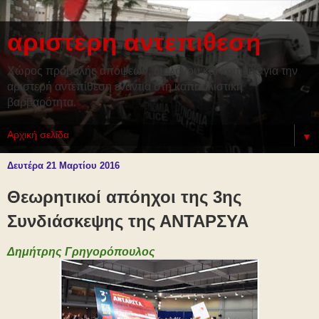
αριστερη αντεπιθεση
Χώρος προβολής απόψεων, διαλόγου και κριτικής για την
αριστερή αντεπίθεση ενάντια στη καπιταλιστική
βαρβαρότητα.
▼
Δευτέρα 21 Μαρτίου 2016
Θεωρητικοί απόηχοι της 3ης
Συνδιάσκεψης της ΑΝΤΑΡΣΥΑ
Δημήτρης Γρηγορόπουλος