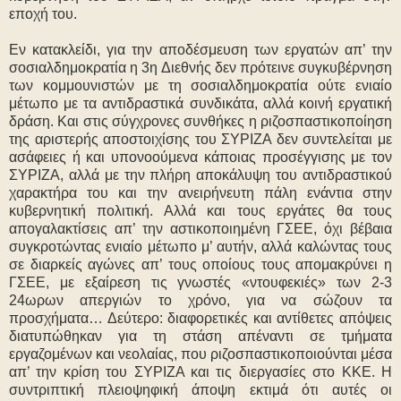
εποχή του.
Εν κατακλείδι, για την αποδέσμευση των εργατών απ’ την
σοσιαλδημοκρατία η 3η Διεθνής δεν πρότεινε συγκυβέρνηση
των κομμουνιστών με τη σοσιαλδημοκρατία ούτε ενιαίο
μέτωπο με τα αντιδραστικά συνδικάτα, αλλά κοινή εργατική
δράση. Και στις σύγχρονες συνθήκες η ριζοσπαστικοποίηση
της αριστερής αποστοιχίσης του ΣΥΡΙΖΑ δεν συντελείται με
ασάφειες ή και υπονοούμενα κάποιας προσέγγισης με τον
ΣΥΡΙΖΑ, αλλά με την πλήρη αποκάλυψη του αντιδραστικού
χαρακτήρα του και την ανειρήνευτη πάλη ενάντια στην
κυβερνητική πολιτική. Αλλά και τους εργάτες θα τους
απογαλακτίσεις απ’ την αστικοποιημένη ΓΣΕΕ, όχι βέβαια
συγκροτώντας ενιαίο μέτωπο μ’ αυτήν, αλλά καλώντας τους
σε διαρκείς αγώνες απ’ τους οποίους τους απομακρύνει η
ΓΣΕΕ, με εξαίρεση τις γνωστές «ντουφεκιές» των 2-3
24ωρων απεργιών το χρόνο, για να σώζουν τα
προσχήματα… Δεύτερο: διαφορετικές και αντίθετες απόψεις
διατυπώθηκαν για τη στάση απέναντι σε τμήματα
εργαζομένων και νεολαίας, που ριζοσπαστικοποιούνται μέσα
απ’ την κρίση του ΣΥΡΙΖΑ και τις διεργασίες στο ΚΚΕ. Η
συντριπτική πλειοψηφική άποψη εκτιμά ότι αυτές οι