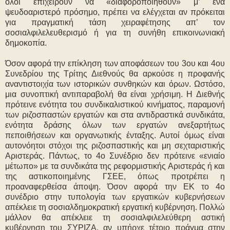
όλοι επιχειρούν να «διαφοροποιηθούν» μ’ ένα
ψευδοαριστερό πρόσημο, πρέπει να ελέγχεται αν πρόκειται
για πραγματική τάση χειραφέτησης απ’ τον
σοσιαλφιλελευθερισμό ή για τη συνήθη επικοινωνιακή
δημοκοπία.
Όσον αφορά την επίκληση των αποφάσεων του 3ου και 4ου
Συνεδρίου της Τρίτης Διεθνούς θα αρκούσε η προφανής
αναντιστοιχία των ιστορικών συνθηκών και όρων. Ωστόσο,
μια συνοπτική αντιπαραβολή θα είναι χρήσιμη. Η Διεθνής
πρότεινε ενότητα του συνδικαλιστικού κινήματος, παραμονή
των ριζοσπαστών εργατών και στα αντιδραστικά συνδικάτα,
ενότητα δράσης όλων των εργατών ανεξαρτήτως
πεποιθήσεων και οργανωτικής ένταξης. Αυτοί όμως είναι
αυτονόητοι στόχοι της ριζοσπαστικής και μη σεχταριστικής
Αριστεράς. Πάντως, το 4ο Συνέδριο δεν πρότεινε «ενιαίο
μέτωπο» με τα συνδικάτα της ρεφορμιστικής Αριστεράς ή και
της αστικοποιημένης ΓΣΕΕ, όπως προτρέπει η
προαναφερθείσα άποψη. Όσον αφορά την ΕΚ το 4ο
συνέδριο στην τυπολογία των εργατικών κυβερνήσεων
απέκλειε τη σοσιαλδημοκρατική εργατική κυβέρνηση. Πολλώ
μάλλον θα απέκλειε τη σοσιαλφιλελεύθερη αστική
κυβέρνηση του ΣΥΡΙΖΑ, αν υπήρχε τέτοιo πράγμα στην