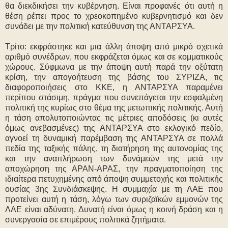
θα διεκδικήσει την κυβέρνηση. Είναι προφανές ότι αυτή η
θέση ρέπει προς το χρεοκοπημένο κυβερνητισμό και δεν
συνάδει με την πολιτική κατεύθυνση της ΑΝΤΑΡΣΥΑ.
Τρίτο: εκφράστηκε και μια άλλη άποψη από μικρό σχετικά
αριθμό συνέδρων, που εκφράζεται όμως και σε κομματικούς
χώρους. Σύφμωνα με την άποψη αυτή παρά την οξύτατη
κρίση, την απογοήτευση της βάσης του ΣΥΡΙΖΑ, τις
διαφοροποιήσεις στο ΚΚΕ, η ΑΝΤΑΡΣΥΑ παραμένει
περίπου στάσιμη, πράγμα που συνεπάγεται την εσφαλμένη
πολιτική της κυρίως στο θέμα της μετωπικής πολιτικής. Αυτή
η τάση απολυτοποιώντας τις μέτριες αποδόσεις (κι αυτές
όμως ανεβασμένες) της ΑΝΤΑΡΣΥΑ στο εκλογικό πεδίο,
αγνοεί τη δυναμική παρέμβαση της ΑΝΤΑΡΣΥΑ σε πολλά
πεδία της ταξικής πάλης, τη διατήρηση της αυτονομίας της
και την αναπλήρωση των δυνάμεών της μετά την
αποχώρηση της ΑΡΑΝ-ΑΡΑΣ, την πραγματοποίηση της
ιδιαίτερα πετυχημένης από άποψη συμμετοχής και πολιτικής
ουσίας 3ης Συνδιάσκεψης. Η συμμαχία με τη ΛΑΕ που
προτείνει αυτή η τάση, λόγω των συριζαϊκών εμμονών της
ΛΑΕ είναι αδύνατη. Δυνατή είναι όμως η κοινή δράση και η
συνεργασία σε επιμέρους πολιτικά ζητήματα.