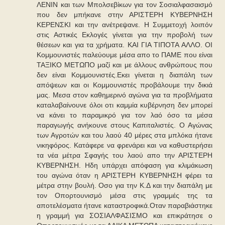
ΛΕΝΙΝ και των Μπολσεβίκων για τον Σοσιαλφασαισμό
που δεν μπήκανε στην ΑΡΙΣΤΕΡΗ ΚΥΒΕΡΝΗΣΗ
ΚΕΡΕΝΣΚΙ και την ανέτρεψανε. Η Συμμετοχή λοιπόν
στις Αστικές Εκλογές γίνεται για την προβολή των
θέσεων και για τα χρήματα. ΚΑΙ ΓΙΑ ΤΙΠΟΤΑ ΑΛΛΟ. ΟΙ
Κομμουνιστές παλεύουμε μέσα απο το ΠΑΜΕ που είναι
ΤΑΞΙΚΟ ΜΕΤΩΠΟ μαζί και με άλλους ανθρώπους που
δεν είναι Κομμουνιστές.Εκει γίνεται η διαπάλη των
απόψεων και οι Κομμουνιστές προβάλουμε την δικιά
μας. Μεσα στον καθημερινό αγώνα για τα προβλήματα
καταλαβαίνουνε όλοι οτι καμμία κυβέρνηση δεν μπορεί
να κάνει το παραμικρό για τον λαό όσο τα μέσα
παραγωγής ανήκουνε στους Καπιταλιστές. Ο Αγώνας
των Αγροτών και του λαού 40 μέρες στα μπλόκα ήτανε
νικηφόρος. Κατάφερε να φρενάρει και να καθυστερήσει
τα νέα μέτρα Σφαγής του λαού απο την ΑΡΙΣΤΕΡΗ
ΚΥΒΕΡΝΗΣΗ. Ηδη υπάρχει απόφαση για κλιμάκωση
του αγώνα όταν η ΑΡΙΣΤΕΡΗ ΚΥΒΕΡΝΗΣΗ φέρει τα
μέτρα στην βουλή. Οσο για την Κ.Δ και την διαπάλη με
τον Οπορτουνισμό μέσα στις γραμμές της τα
αποτελέσματα ήτανε καταστροφικά.Οταν παραβιάστηκε
η γραμμή για ΣΟΣΙΑΛΦΑΣΙΣΜΟ και επικράτησε ο