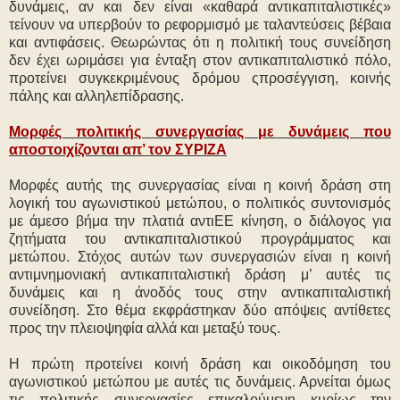
δυνάμεις, αν και δεν είναι «καθαρά αντικαπιταλιστικές»
τείνουν να υπερβούν το ρεφορμισμό με ταλαντεύσεις βέβαια
και αντιφάσεις. Θεωρώντας ότι η πολιτική τους συνείδηση
δεν έχει ωριμάσει για ένταξη στον αντικαπιταλιστικό πόλο,
προτείνει συγκεκριμένους δρόμου ςπροσέγγιση, κοινής
πάλης και αλληλεπίδρασης.
Μορφές πολιτικής συνεργασίας με δυνάμεις που
αποστοιχίζονται απ’ τον ΣΥΡΙΖΑ
Μορφές αυτής της συνεργασίας είναι η κοινή δράση στη
λογική του αγωνιστικού μετώπου, ο πολιτικός συντονισμός
με άμεσο βήμα την πλατιά αντιΕΕ κίνηση, ο διάλογος για
ζητήματα του αντικαπιταλιστικού προγράμματος και
μετώπου. Στόχος αυτών των συνεργασιών είναι η κοινή
αντιμνημονιακή αντικαπιταλιστική δράση μ’ αυτές τις
δυνάμεις και η άνοδός τους στην αντικαπιταλιστική
συνείδηση. Στο θέμα εκφράστηκαν δύο απόψεις αντίθετες
προς την πλειοψηφία αλλά και μεταξύ τους.
Η πρώτη προτείνει κοινή δράση και οικοδόμηση του
αγωνιστικού μετώπου με αυτές τις δυνάμεις. Αρνείται όμως
τις πολιτικής συνεργασίες επικαλούμενη κυρίως την