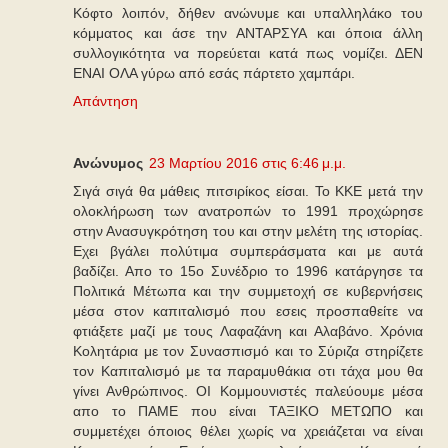
Κόφτο λοιπόν, δήθεν ανώνυμε και υπαλληλάκο του
κόμματος και άσε την ΑΝΤΑΡΣΥΑ και όποια άλλη
συλλογικότητα να πορεύεται κατά πως νομίζει. ΔΕΝ
ΕΝΑΙ ΟΛΑ γύρω από εσάς πάρτετο χαμπάρι.
Απάντηση
Ανώνυμος
23 Μαρτίου 2016 στις 6:46 μ.μ.
Σιγά σιγά θα μάθεις πιτσιρίκος είσαι. Το ΚΚΕ μετά την
ολοκλήρωση των ανατροπών το 1991 προχώρησε
στην Ανασυγκρότηση του και στην μελέτη της ιστορίας.
Εχει βγάλει πολύτιμα συμπεράσματα και με αυτά
βαδίζει. Απο το 15ο Συνέδριο το 1996 κατάργησε τα
Πολιτικά Μέτωπα και την συμμετοχή σε κυβερνήσεις
μέσα στον καπιταλισμό που εσεις προσπαθείτε να
φτιάξετε μαζί με τους Λαφαζάνη και Αλαβάνο. Χρόνια
Κολητάρια με τον Συνασπισμό και το Σύριζα στηρίζετε
τον Καπιταλισμό με τα παραμυθάκια οτι τάχα μου θα
γίνει Ανθρώπινος. ΟΙ Κομμουνιστές παλεύουμε μέσα
απο το ΠΑΜΕ που είναι ΤΑΞΙΚΟ ΜΕΤΩΠΟ και
συμμετέχει όποιος θέλει χωρίς να χρειάζεται να είναι