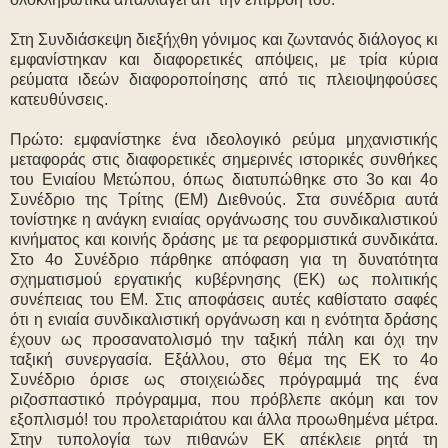
Στη Συνδιάσκεψη διεξήχθη γόνιμος και ζωντανός διάλογος κι
εμφανίστηκαν και διαφορετικές απόψεις, με τρία κύρια
ρεύματα ιδεών διαφοροποίησης από τις πλειοψηφούσες
κατευθύνσεις.
Πρώτο: εμφανίστηκε ένα ιδεολογικό ρεύμα μηχανιστικής
μεταφοράς στις διαφορετικές σημερινές ιστορικές συνθήκες
του Ενιαίου Μετώπου, όπως διατυπώθηκε στο 3ο και 4ο
Συνέδριο της Τρίτης (ΕΜ) Διεθνούς. Στα συνέδρια αυτά
τονίστηκε η ανάγκη ενιαίας οργάνωσης του συνδικαλιστικού
κινήματος και κοινής δράσης με τα ρεφορμιστικά συνδικάτα.
Στο 4ο Συνέδριο πάρθηκε απόφαση για τη δυνατότητα
σχηματισμού εργατικής κυβέρνησης (ΕΚ) ως πολιτικής
συνέπειας του ΕΜ. Στις αποφάσεις αυτές καθίστατο σαφές
ότι η ενιαία συνδικαλιστική οργάνωση και η ενότητα δράσης
έχουν ως προσανατολισμό την ταξική πάλη και όχι την
ταξική συνεργασία. Εξάλλου, στο θέμα της ΕΚ το 4ο
Συνέδριο όρισε ως στοιχειώδες πρόγραμμά της ένα
ριζοσπαστικό πρόγραμμα, που πρόβλεπε ακόμη και τον
εξοπλισμό! του προλεταριάτου και άλλα προωθημένα μέτρα.
Στην τυπολογία των πιθανών ΕΚ απέκλειε ρητά τη