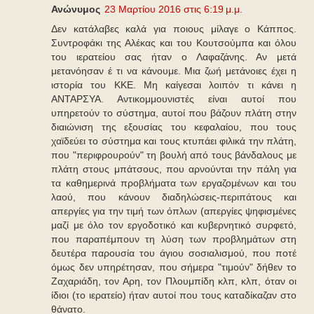
Ανώνυμος
23 Μαρτίου 2016 στις 6:19 μ.μ.
Δεν κατάλαβες καλά για ποιους μίλαγε ο Κάππος.
Συντροφάκι της Αλέκας και του Κουτσούμπα και όλου
του ιερατείου σας ήταν ο Λαφαζάνης. Αν μετά
μετανόησαν έ τι να κάνουμε. Μια ζωή μετάνοιες έχει η
ιστορία του ΚΚΕ. Μη καίγεσαι λοιπόν τι κάνει η
ΑΝΤΑΡΣΥΑ. Αντικομμουνιστές είναι αυτοί που
υπηρετούν το σύστημα, αυτοί που βάζουν πλάτη στην
διαιώνιση της εξουσίας του κεφαλαίου, που τους
χαϊδεύει το σύστημα και τους κτυπάει φιλικά την πλάτη,
που "περιφρουρούν" τη βουλή από τους βάνδαλους με
πλάτη στους μπάτσους, που αρνούνται την πάλη για
τα καθημερινά προβλήματα των εργαζομένων και του
λαού, που κάνουν διαδηλώσεις-περιπάτους και
απεργίες για την τιμή των όπλων (απεργίες ψηφισμένες
μαζί με όλο τον εργοδοτικό και κυβερνητικό συρφετό,
που παραπέμπουν τη λύση των προβλημάτων στη
δευτέρα παρουσία του άγιου σοσιαλισμού, που ποτέ
όμως δεν υπηρέτησαν, που σήμερα "τιμούν" δήθεν το
Ζαχαριάδη, τον Αρη, τον Πλουμπίδη κλπ, κλπ, όταν οι
ίδιοι (το ιερατείο) ήταν αυτοί που τους καταδίκαζαν στο
θάνατο.