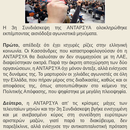
Η 3η Συνδιάσκεψη της ΑΝΤΑΡΣΥΑ ολοκληρώθηκε
εκπέμποντας αισιόδοξα αγωνιστικά μηνύματα.
Πρώτο,
απέδειξε ότι έχει ισχυρές ρίζες στην ελληνική
κοινωνία. Οι Κασσάνδρες που καταστροφολογούσαν ότι η
ΑΝΤΑΡΣΥΑ θα διαλυόταν αν δεν συμμαχούσε με τη ΛΑΕ,
διαψεύστηκαν οικτρά. Παρά την άκριτη αποχώρηση των δύο
οργανώσεων, η ΑΝΤΑΡΣΥΑ όχι μόνον άντεξε, αλλά ενίσχυσε
τις δυνάμεις της. Το μαρτυρούν οι χιλιάδες αγωνιστές σε όλη
την Ελλάδα, που πήραν μέρος στις διαδικασίες, καθώς και οι
αποφάσεις της, όπως αποτυπώθηκαν στο κείμενο της
Πολιτικής Απόφασης, που ψηφίστηκε με μεγάλη πλειοψηφία.
Δεύτερο,
η ΑΝΤΑΡΣΥΑ απ’ τις κρίσιμες μάχες των
τελευταίων μηνών και την 3η Συνδιάσκεψη βγήκε ενισχυμένη
και με ανεβασμένο κύρος στη συνείδηση ευρύτερων
αριστερών μαζών, γιατί παρά το διακύβευμα, δεν
παρεξέκλινε, αλλά ενίσχυσε την αντικαπιταλιστική πρόταση