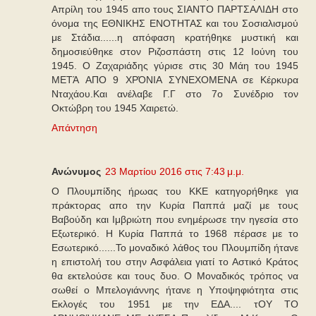
Απρίλη του 1945 απο τους ΣΙΑΝΤΟ ΠΑΡΤΣΑΛΙΔΗ στο
όνομα της ΕΘΝΙΚΗΣ ΕΝΟΤΗΤΑΣ και του Σοσιαλισμού
με Στάδια......η απόφαση κρατήθηκε μυστική και
δημοσιεύθηκε στον Ριζοσπάστη στις 12 Ιούνη του
1945. Ο Ζαχαριάδης γύρισε στις 30 Μάη του 1945
ΜΕΤΆ ΑΠΟ 9 ΧΡΌΝΙΑ ΣΥΝΕΧΟΜΕΝΑ σε Κέρκυρα
Νταχάου.Και ανέλαβε Γ.Γ στο 7ο Συνέδριο τον
Οκτώβρη του 1945 Χαιρετώ.
Απάντηση
Ανώνυμος
23 Μαρτίου 2016 στις 7:43 μ.μ.
Ο Πλουμπίδης ήρωας του ΚΚΕ κατηγορήθηκε για
πράκτορας απο την Κυρία Παππά μαζί με τους
Βαβούδη και Ιμβριώτη που ενημέρωσε την ηγεσία στο
Εξωτερικό. Η Κυρία Παππά το 1968 πέρασε με το
Εσωτερικό......Το μοναδικό λάθος του Πλουμπίδη ήτανε
η επιστολή του στην Ασφάλεια γιατί το Αστικό Κράτος
θα εκτελούσε και τους δυο. Ο Μοναδικός τρόπος να
σωθεί ο Μπελογιάννης ήτανε η Υποψηφιότητα στις
Εκλογές του 1951 με την ΕΔΑ.... τΟΥ ΤΟ