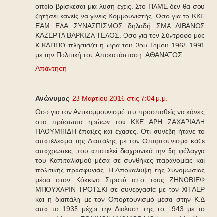
οποίο βρίσκεσαι μια λυση έχεις. Στο ΠΑΜΕ δεν θα σου
ζητήσει κανείς να γίνεις Κομμουνιστής. Οσο για το ΚΚΕ
ΕΑΜ ΕΔΑ ΣΥΝΑΣΠΙΣΜΟΣ δηλαδή ΣΜΑ ΛΙΒΑΝΟΣ
ΚΑΖΕΡΤΑ ΒΑΡΚΙΖΑ ΤΕΛΟΣ. Οσο για τον Σύντροφο μας
Κ.ΚΑΠΠΟ πλησιάζει η ωρα του 3ου Τόμου 1968 1991
με την Πολιτική του Αποκατάσταση. ΑΘΑΝΑΤΟΣ
Απάντηση
Ανώνυμος
23 Μαρτίου 2016 στις 7:04 μ.μ.
Οσο για τον Αντικομμουνισμό πυ προσπαθείς να κάνεις
στα πρόσωπα ηρώων του ΚΚΕ ΑΡΗ ΖΑΧΑΡΙΑΔΗ
ΠΛΟΥΜΠΙΔΗ έπαιξες και έχασες. Οτι συνέβη ήτανε το
αποτέλεσμα της Διαπάλης με τον Οπορτουνισμό κάθε
απόχρωσεις που αποτελεί διαχρονικά την 5η φάλαγγα
του Καπιταλισμού μέσα σε συνθήκες παρανομίας και
πολιτικής προσφυγιάς. Η Αποκαλυψη της Συνομωσίας
μέσα στον Κόκκινο Στρατό απο τους ΖΗΝΟΒΙΕΦ
ΜΠΟΥΧΑΡΙΝ ΤΡΟΤΣΚΙ σε συνεργασία με τον ΧΙΤΛΕΡ
και η διαπάλη με τον Οπορτουνισμό μέσα στην Κ.Δ
απο το 1935 μέχρι την Διαλυση της το 1943 με το