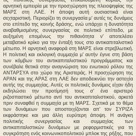
αρνητική εμπειρία με την προσχώρηση της πλειοψηφίας της
ΜΑΡΣ στη ΛΑΕ. Η άποψη αυτή ουσιαστικά είναι
σεχταριστική. Περιορίζει τη συνεργασία μ’ αυτές τις δυνάμεις
στο επίπεδο της κοινής δράσης, ενώ υπάρχει η δυνατότητα
αναβαθμισμένης συνεργασίας σε πολιτικό επίπεδο, με
αυξημένη επομένως την πιθανότητα ν’ αποτελέσει
μεταβατικό κρίκο για την ένταξή τους στο αντικαπιταλιστικό
μέτωπο. Η αρνητική αναφορά στη ΜΑΡΣ είναι στρεβλωτική.
Η πολιτική και εκλογική συμμαχία μ’ αυτήν έγινε στη βάση
των κόμβων του αντικαπιταλιστικού προγράμματος και
συνέβαλε θετικά στην αναγνώριση του ενωτικού ρόλου της
ΑΝΤΑΡΣΥΑ στο χώρο της Αριστεράς. Η προσχώρηση της
ΑΡΑΝ και της ΑΡΑΣ στη ΛΑΕ δεν αποδεικνύει την αστοχία
αυτής της συμμαχίας. Αυτές οι πολιτικές δυνάμεις είχαν ήδη
εκδηλώσει την προτίμησή τους σ’ ένα αριστερό
ριζοσπαστικό μέτωπο αντί του αντικαπιταλιστικού, αρκετά
πριν συναφθεί η συμμαχία με τη ΜΑΡΣ. Σχετικά με το θέμα
των δυνάμεων που αποστοιχίζονται απ’ τον ΣΥΡΙΖΑ
εκφράστηκε και μια άλλη ευρύτερη άποψη. Η ανάγκη
πολιτικής συνεργασίας και συμμαχίας των
αντικαπιταλιστικών δυνάμεων με ρεφορμιστικές για τη
συγκρότηση ενός κοινωνικοπολιτικού μπλοκ της ρήξης, που