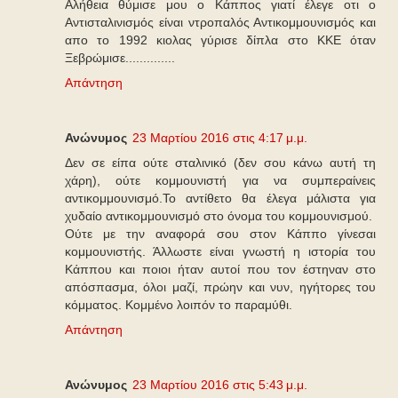
Αλήθεια θύμισε μου ο Κάππος γιατί έλεγε οτι ο
Αντισταλινισμός είναι ντροπαλός Αντικομμουνισμός και
απο το 1992 κιολας γύρισε δίπλα στο ΚΚΕ όταν
Ξεβρώμισε..............
Απάντηση
Ανώνυμος
23 Μαρτίου 2016 στις 4:17 μ.μ.
Δεν σε είπα ούτε σταλινικό (δεν σου κάνω αυτή τη
χάρη), ούτε κομμουνιστή για να συμπεραίνεις
αντικομμουνισμό.Το αντίθετο θα έλεγα μάλιστα για
χυδαίο αντικομμουνισμό στο όνομα του κομμουνισμού.
Ούτε με την αναφορά σου στον Κάππο γίνεσαι
κομμουνιστής. Άλλωστε είναι γνωστή η ιστορία του
Κάππου και ποιοι ήταν αυτοί που τον έστηναν στο
απόσπασμα, όλοι μαζί, πρώην και νυν, ηγήτορες του
κόμματος. Κομμένο λοιπόν το παραμύθι.
Απάντηση
Ανώνυμος
23 Μαρτίου 2016 στις 5:43 μ.μ.