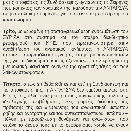
με τις αποφάσεις της Συνδιάσκεψης, αγνοώντας τις Σειρήνες
που και εντός των γραμμών της, καλούσαν την ΑΝΤΑΡΣΥΑ
σε μια πολιτική συμμαχίας για την κεϊνσιανή διαχείριση του
καπιταλισμού.
Τρίτο,
με δεδομένη τη σοσιαλφιλελεύθερη ενσωμάτωση του
ΣΥΡΙΖΑ στο σύστημα και τον άτολμο διεκδικητικό
ρεφορμισμό του ΚΚΕ, που πρωταγωνίστησε στην
αναδίπλωση του αγροτικού κινήματος, η ΑΝΤΑΡΣΥΑ
αποτελεί απαρασάλευτο εγγυητή, στο μέτρο των δυνάμεών
της, για τα δικαιώματα και τις οξυνόμενες στην κρίση και τη
μνημονιακή διαχείριση ανάγκες της εργατικής τάξης και των
λαϊκών στρωμάτων.
Τέταρτο,
όπως επιβεβαιώθηκε και απ’ τη Συνδιάσκεψη και
τις αποφάσεις της, η ΑΝΤΑΡΣΥΑ δεν εμμένει απλώς στις
θέσεις της, αλλά αναζητεί τρόπους οργανωτικής πολιτικής,
ιδεολογικής αναβάθμισης, νέες μορφές διάδοσης της
πρότασής της και διεύρυνσης του αγωνιστικού μετώπου
ρήξης και ανατροπής και του αντικαπιταλιστικού μετώπου –
πόλου, με προσέλκυση δυνάμεων και αγωνιστών, που
σπάνε το δεσμό τους με το ρεφορμισμό, χωρίς να έχουν
ολοκληρωτικά απαλλαγεί απ’ την επιρροή του.