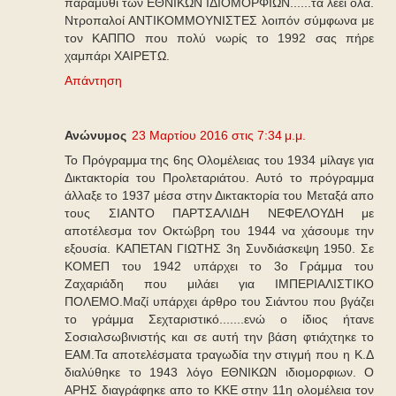
παραμύθι των ΕΘΝΙΚΩΝ ΙΔΙΟΜΟΡΦΙΩΝ......τα λέει όλα.
Ντροπαλοί ΑΝΤΙΚΟΜΜΟΥΝΙΣΤΕΣ λοιπόν σύμφωνα με
τον ΚΑΠΠΟ που πολύ νωρίς το 1992 σας πήρε
χαμπάρι ΧΑΙΡΕΤΩ.
Απάντηση
Ανώνυμος
23 Μαρτίου 2016 στις 7:34 μ.μ.
To Πρόγραμμα της 6ης Ολομέλειας του 1934 μίλαγε για
Δικτακτορία του Προλεταριάτου. Αυτό το πρόγραμμα
άλλαξε το 1937 μέσα στην Δικτακτορία του Μεταξά απο
τους ΣΙΑΝΤΟ ΠΑΡΤΣΑΛΙΔΗ ΝΕΦΕΛΟΥΔΗ με
αποτέλεσμα τον Οκτώβρη του 1944 να χάσουμε την
εξουσία. ΚΑΠΕΤΑΝ ΓΙΩΤΗΣ 3η Συνδιάσκεψη 1950. Σε
ΚΟΜΕΠ του 1942 υπάρχει το 3ο Γράμμα του
Ζαχαριάδη που μιλάει για ΙΜΠΕΡΙΑΛΙΣΤΙΚΟ
ΠΟΛΕΜΟ.Μαζί υπάρχει άρθρο του Σιάντου που βγάζει
το γράμμα Σεχταριστικό.......ενώ ο ίδιος ήτανε
Σοσιαλσωβινιστής και σε αυτή την βάση φτιάχτηκε το
ΕΑΜ.Τα αποτελέσματα τραγωδία την στιγμή που η Κ.Δ
διαλύθηκε το 1943 λόγο ΕΘΝΙΚΩΝ ιδιομορφιων. Ο
ΑΡΗΣ διαγράφηκε απο το ΚΚΕ στην 11η ολομέλεια τον