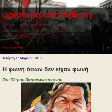
αριστερη αντεπιθεση
Χώρος προβολής απόψεων, διαλόγου και κριτικής για την
αριστερή αντεπίθεση ενάντια στη καπιταλιστική
βαρβαρότητα.
▼
Τετάρτη 13 Μαρτίου 2013
Η φωνή όσων δεν είχαν φωνή
Του Πέτρου Παπακωνσταντινου