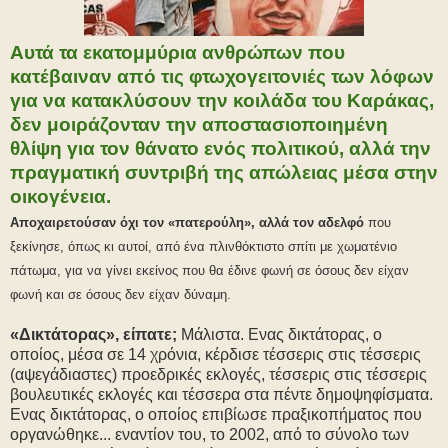
Αυτά τα εκατομμύρια ανθρώπων που
κατέβαιναν από τις φτωχογειτονιές των λόφων
για να κατακλύσουν την κοιλάδα του Καράκας,
δεν μοιράζονταν την αποστασιοποιημένη
θλίψη για τον θάνατο ενός πολιτικού, αλλά την
πραγματική συντριβή της απώλειας μέσα στην
οικογένεια.
Αποχαιρετούσαν όχι τον «πατερούλη», αλλά τον αδελφό
που
ξεκίνησε, όπως κι αυτοί, από ένα πλινθόκτιστο σπίτι με χωματένιο
πάτωμα, για να γίνει εκείνος που θα έδινε φωνή σε όσους δεν είχαν
φωνή και σε όσους δεν είχαν δύναμη.
«Δικτάτορας», είπατε;
Μάλιστα. Ενας δικτάτορας, ο
οποίος, μέσα σε 14 χρόνια, κέρδισε τέσσερις στις τέσσερις
(αψεγάδιαστες) προεδρικές εκλογές, τέσσερις στις τέσσερις
βουλευτικές εκλογές και τέσσερα στα πέντε δημοψηφίσματα.
Ενας δικτάτορας, ο οποίος επιβίωσε πραξικοπήματος που
οργανώθηκε... εναντίον του, το 2002, από το σύνολο των