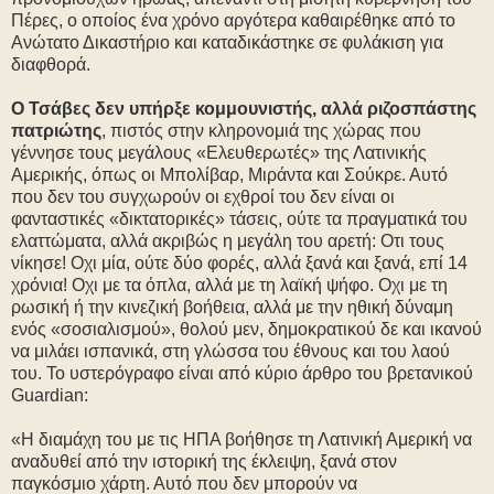
Πέρες, ο οποίος ένα χρόνο αργότερα καθαιρέθηκε από το
Ανώτατο Δικαστήριο και καταδικάστηκε σε φυλάκιση για
διαφθορά.
Ο Τσάβες δεν υπήρξε κομμουνιστής, αλλά ριζοσπάστης
πατριώτης
, πιστός στην κληρονομιά της χώρας που
γέννησε τους μεγάλους «Ελευθερωτές» της Λατινικής
Αμερικής, όπως οι Μπολίβαρ, Μιράντα και Σούκρε. Αυτό
που δεν του συγχωρούν οι εχθροί του δεν είναι οι
φανταστικές «δικτατορικές» τάσεις, ούτε τα πραγματικά του
ελαττώματα, αλλά ακριβώς η μεγάλη του αρετή: Οτι τους
νίκησε! Οχι μία, ούτε δύο φορές, αλλά ξανά και ξανά, επί 14
χρόνια! Οχι με τα όπλα, αλλά με τη λαϊκή ψήφο. Οχι με τη
ρωσική ή την κινεζική βοήθεια, αλλά με την ηθική δύναμη
ενός «σοσιαλισμού», θολού μεν, δημοκρατικού δε και ικανού
να μιλάει ισπανικά, στη γλώσσα του έθνους και του λαού
του. Το υστερόγραφο είναι από κύριο άρθρο του βρετανικού
Guardian:
«Η διαμάχη του με τις ΗΠΑ βοήθησε τη Λατινική Αμερική να
αναδυθεί από την ιστορική της έκλειψη, ξανά στον
παγκόσμιο χάρτη. Αυτό που δεν μπορούν να