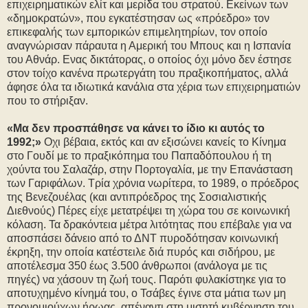
επιχειρηματικών ελίτ και μερίδα του στρατού. Εκείνων των
«δημοκρατών», που εγκατέστησαν ως «πρόεδρο» τον
επικεφαλής των εμπορικών επιμελητηρίων, τον οποίο
αναγνώρισαν πάραυτα η Αμερική του Μπους και η Ισπανία
του Αθνάρ. Ενας δικτάτορας, ο οποίος όχι μόνο δεν έστησε
στον τοίχο κανένα πρωτεργάτη του πραξικοπήματος, αλλά
άφησε όλα τα ιδιωτικά κανάλια στα χέρια των επιχειρηματιών
που το στήριξαν.
«Μα δεν προσπάθησε να κάνει το ίδιο κι αυτός το
1992;»
Οχι βέβαια, εκτός και αν εξισώνει κανείς το Κίνημα
στο Γουδί με το πραξικόπημα του Παπαδόπουλου ή τη
χούντα του Σαλαζάρ, στην Πορτογαλία, με την Επανάσταση
των Γαριφάλων. Τρία χρόνια νωρίτερα, το 1989, ο πρόεδρος
της Βενεζουέλας (και αντιπρόεδρος της Σοσιαλιστικής
Διεθνούς) Πέρες είχε μετατρέψει τη χώρα του σε κοινωνική
κόλαση. Τα δρακόντεια μέτρα λιτότητας που επέβαλε για να
αποσπάσει δάνειο από το ΔΝΤ πυροδότησαν κοινωνική
έκρηξη, την οποία κατέστειλε διά πυρός και σιδήρου, με
αποτέλεσμα 350 έως 3.500 άνθρωποι (ανάλογα με τις
πηγές) να χάσουν τη ζωή τους. Παρότι φυλακίστηκε για το
αποτυχημένο κίνημά του, ο Τσάβες έγινε στα μάτια των μη
προνομιούχων ήρωας, απέναντι στη μισητή κυβέρνηση του