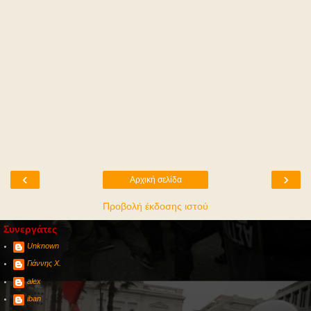
‹
›
Αρχική σελίδα
Προβολή έκδοσης ιστού
Συνεργάτες
Unknown
Γιάννης Χ.
alex
iban