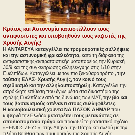
Κράτος και Αστυνομία καταστέλλουν τους
αντιφασίστες και υποβοηθούν τους ναζιστές της
Χρυσής Αυγής!
Η ΑΝΤΑΡΣΥΑ καταγγέλλει τις τρομοκρατικές συλλήψεις
και την αστυνομική φρικαλεότητα,
κατά τη διάρκεια της
αντιφασιστικής-αντιρατσιστικής μοτοπορείας την Κυριακή
30/9 και της συγκέντρωσης αλληλεγγύης στις 1/10 στην
Ευελπίδων. Καταγγέλλει με τον πιο ξεκάθαρο τρόπο ,
την
ταύτιση ΕΛΑΣ- Χρυσής Αυγής, τον κοινό τους
σχεδιασμό και την αλληλουποστήριξη.
Καταγγέλλει την
απρόκλητη επίθεση που έγινε μέσα στα δικαστήρια της
σχολής Ευελπίδων από τις δυνάμεις των ΜΑΤ,
την βία και
τους βασανισμούς απέναντι στους συλληφθέντες.
Η κοινοβουλευτική χούντα ΝΔ-ΠΑΣΟΚ-ΔΗΜΑΡ
που
κυβερνά την Ελλάδα
μετατρέπει τους μετανάστες σε
αποδιοπομπαίο τράγο
και προωθεί το ρατσιστικό σχέδιο
«ΞΕΝΙΟΣ ΖΕΥΣ», στην Αθήνα, την Πάτρα και αλλού με την
πλήρη βοήθεια των συμμοριτών της Χρυσής Αυγής.