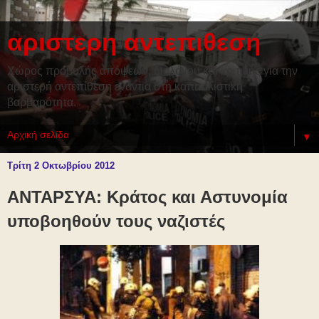
αριστερη αντεπιθεση
Χώρος προβολής απόψεων, διαλόγου και κριτικής για την
αριστερή αντεπίθεση ενάντια στη καπιταλιστική
βαρβαρότητα.
▼
Τρίτη 2 Οκτωβρίου 2012
ΑΝΤΑΡΣΥΑ: Κράτος και Αστυνομία
υποβοηθούν τους ναζιστές