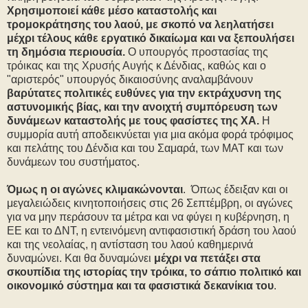
Χρησιμοποιεί κάθε μέσο καταστολής και
τρομοκράτησης του λαού, με σκοπό να λεηλατήσει
μέχρι τέλους κάθε εργατικό δικαίωμα και να ξεπουλήσει
τη δημόσια περιουσία.
Ο υπουργός προστασίας της
τρόικας και της Χρυσής Αυγής κ Δένδιας, καθώς και ο
"αριστερός" υπουργός δικαιοσύνης αναλαμβάνουν
βαρύτατες πολιτικές ευθύνες για την εκτράχυσνη της
αστυνομικής βίας, και την ανοιχτή συμπόρευση των
δυνάμεων καταστολής με τους φασίστες της ΧΑ.
Η
συμμορία αυτή αποδεικνύεται για μια ακόμα φορά τρόφιμος
και πελάτης του Δένδια και του Σαμαρά, των ΜΑΤ και των
δυνάμεων του συστήματος.
Όμως η οι αγώνες κλιμακώνονται
. Όπως έδειξαν και οι
μεγαλειώδεις κινητοποιήσεις στις 26 Σεπτέμβρη, οι αγώνες
για να μην περάσουν τα μέτρα και να φύγει η κυβέρνηση, η
ΕΕ και το ΔΝΤ, η εντεινόμενη αντιφασιστική δράση του λαού
και της νεολαίας, η αντίσταση του λαού καθημερινά
δυναμώνει. Και θα δυναμώνει
μέχρι να πετάξει στα
σκουπίδια της ιστορίας την τρόικα, το σάπιο πολιτικό και
οικονομικό σύστημα και τα φασιστικά δεκανίκια του
.